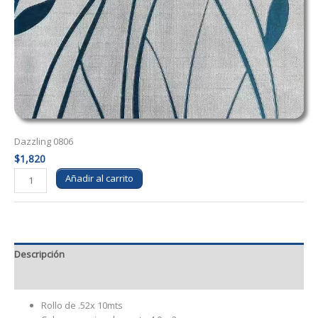
Dazzling 0806
$
1,820
Dazzling
Añadir al carrito
0806
cantidad
Descripción
Información adicional
Rollo de .52x 10mts