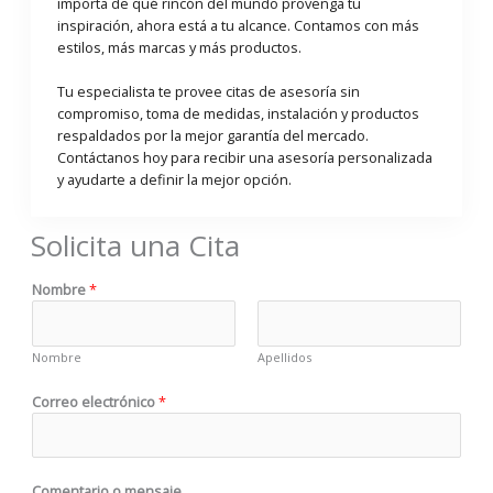
importa de qué rincón del mundo provenga tu
inspiración, ahora está a tu alcance. Contamos con más
estilos, más marcas y más productos.
Tu especialista te provee citas de asesoría sin
compromiso, toma de medidas, instalación y productos
respaldados por la mejor garantía del mercado.
Contáctanos hoy para recibir una asesoría personalizada
y ayudarte a definir la mejor opción.
Solicita una Cita
*
Nombre
*
m
e
n
Nombre
Apellidos
s
a
Correo electrónico
*
j
e
N
o
Comentario o mensaje