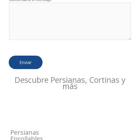
m
b
r
e
Enviar
Descubre Persianas, Cortinas y
más
Persianas
Enrollables